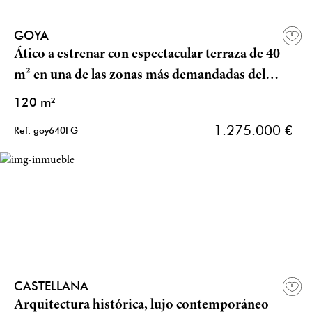
GOYA
Ático a estrenar con espectacular terraza de 40
m² en una de las zonas más demandadas del
Barrio de Salamanca
120 m²
1.275.000 €
Ref: goy640FG
CASTELLANA
Arquitectura histórica, lujo contemporáneo