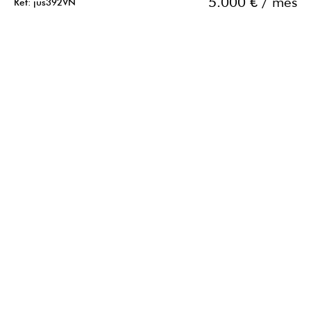
5.000 € / mes
Ref: jus392VN