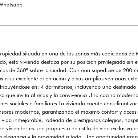
Whatsapp
propiedad situada en una de las zonas más codiciadas de 
, esta vivienda destaca por su posición privilegiada sin ed
icas de 360º sobre la ciudad. Con una superficie de 200 
 a su excelente orientación y a sus amplias ventanas exterio
stribuyéndose en: 4 dormitorios, incluyendo uno destinado 
o que invita al relax y la convivencia Una cocina modern
s sociales o familiares La vivienda cuenta con climatiza
censores modernos, garantizando el máximo confort y acces
e vida inmejorable, rodeada de prestigiosos colegios, hospi
una vivienda: es una propuesta de estilo de vida exclusivo 
 la elegancia y la proximidad a todo. Una oportunidad irrepe