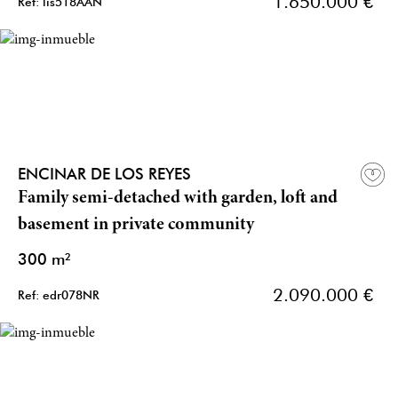
1.650.000 €
Ref: lis518AAN
ENCINAR DE LOS REYES
Family semi-detached with garden, loft and
basement in private community
300 m²
2.090.000 €
Ref: edr078NR