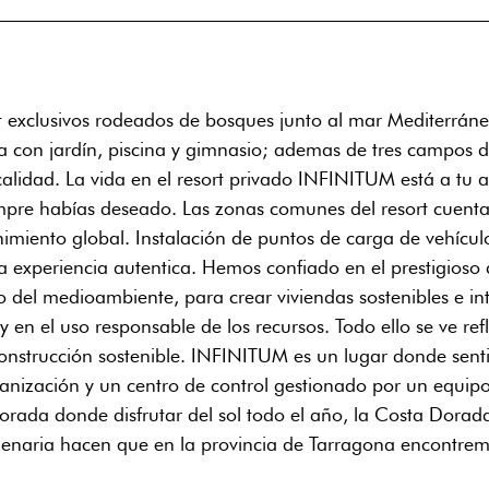
t exclusivos rodeados de bosques junto al mar Mediterráneo
a con jardín, piscina y gimnasio; ademas de tres campos 
idad. La vida en el resort privado INFINITUM está a tu a
empre habías deseado. Las zonas comunes del resort cuentan
miento global. Instalación de puntos de carga de vehículos
 experiencia autentica. Hemos confiado en el prestigioso 
io del medioambiente, para crear viviendas sostenibles e i
y en el uso responsable de los recursos. Todo ello se ve ref
nstrucción sostenible. INFINITUM es un lugar donde senti
anización y un centro de control gestionado por un equipo
orada donde disfrutar del sol todo el año, la Costa Dorad
ilenaria hacen que en la provincia de Tarragona encontrem