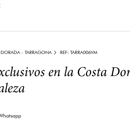
€
 DORADA - TARRAGONA
REF: TARRA006VM
exclusivos en la Costa Do
aleza
Whatsapp