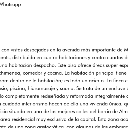
Whatsapp
o con vistas despejadas en la avenida más importante de M
5mts, distribuida en cuatro habitaciones y cuatro cuartos
 una habitación despacho. Este piso ofrece áreas super es
chimenea, comedor y cocina. La habitación principal tiene e
room dentro de la habitación; es todo un acierto. La fin
io, piscina, hidromasaje y sauna. Se trata de un enclave 
 sido completamente rediseñada y reformada integralmente 
n cuidado interiorismo hacen de ella una vivienda única, 
ficio situado en una de las mejores calles del barrio de Alm
 área residencial muy exclusiva de la capital. Esta zona ac
trata de una zona aristocrática, con algunas de las embaj