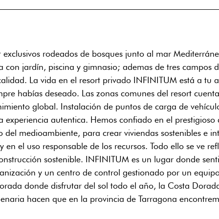
t exclusivos rodeados de bosques junto al mar Mediterráneo
a con jardín, piscina y gimnasio; ademas de tres campos 
idad. La vida en el resort privado INFINITUM está a tu a
empre habías deseado. Las zonas comunes del resort cuentan
miento global. Instalación de puntos de carga de vehículos
 experiencia autentica. Hemos confiado en el prestigioso 
io del medioambiente, para crear viviendas sostenibles e i
y en el uso responsable de los recursos. Todo ello se ve ref
nstrucción sostenible. INFINITUM es un lugar donde senti
anización y un centro de control gestionado por un equipo
orada donde disfrutar del sol todo el año, la Costa Dorad
ilenaria hacen que en la provincia de Tarragona encontrem