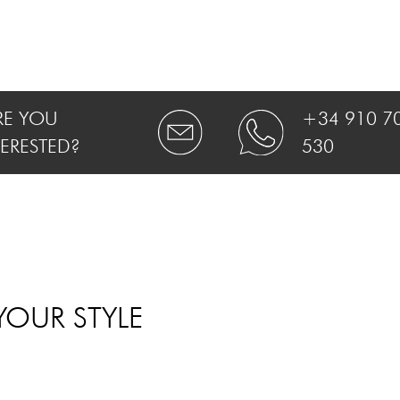
RE YOU
+34 910 7
TERESTED?
530
YOUR STYLE