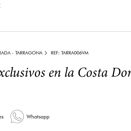
€
RADA - TARRAGONA
REF: TARRA006VM
exclusivos en la Costa D
es
Whatsapp