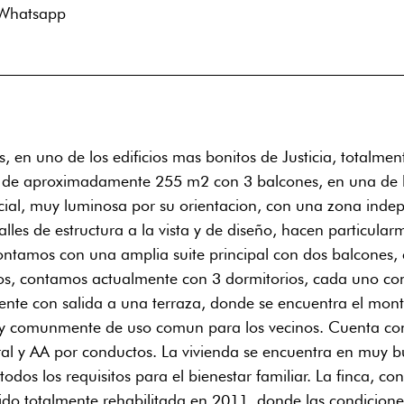
Whatsapp
s, en uno de los edificios mas bonitos de Justicia, totalme
so de aproximadamente 255 m2 con 3 balcones, en una de lo
ocial, muy luminosa por su orientacion, con una zona inde
alles de estructura a la vista y de diseño, hacen particul
ontamos con una amplia suite principal con dos balcones,
iños, contamos actualmente con 3 dormitorios, cada uno c
nte con salida a una terraza, donde se encuentra el monta
 y comunmente de uso comun para los vecinos. Cuenta con d
tral y AA por conductos. La vivienda se encuentra en muy 
odos los requisitos para el bienestar familiar. La finca, 
do totalmente rehabilitada en 2011, donde las condiciones 