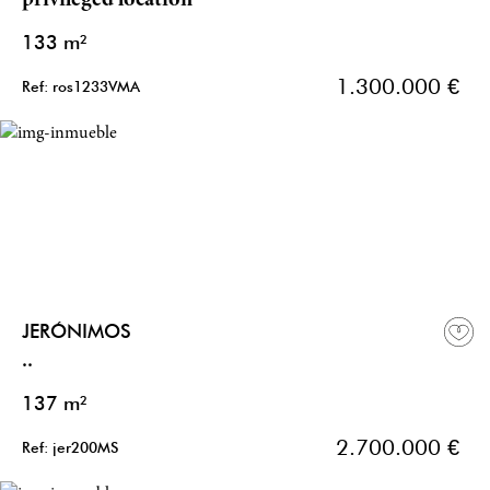
privileged location
133 m²
1.300.000 €
Ref: ros1233VMA
JERÓNIMOS
..
137 m²
2.700.000 €
Ref: jer200MS