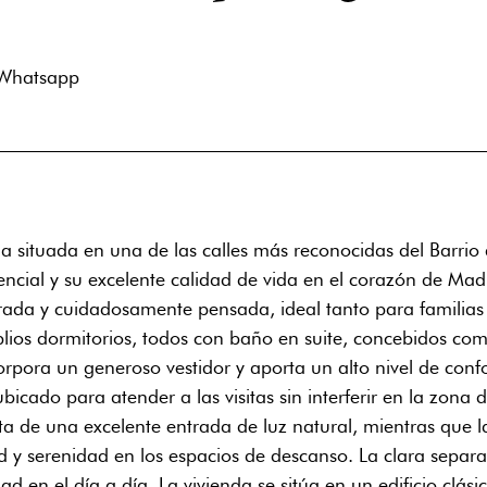
Whatsapp
da situada en una de las calles más reconocidas del Barr
encial y su excelente calidad de vida en el corazón de Ma
ibrada y cuidadosamente pensada, ideal tanto para famili
plios dormitorios, todos con baño en suite, concebidos com
orpora un generoso vestidor y aporta un alto nivel de confo
bicado para atender a las visitas sin interferir en la zon
ruta de una excelente entrada de luz natural, mientras que 
dad y serenidad en los espacios de descanso. La clara separ
ad en el día a día. La vivienda se sitúa en un edificio clás