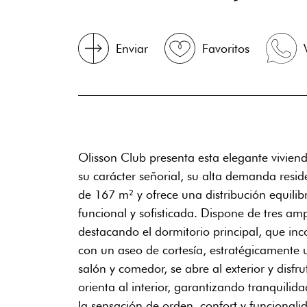
Enviar
Favoritos
Olisson Club presenta esta elegante vivien
su carácter señorial, su alta demanda resid
de 167 m² y ofrece una distribución equil
funcional y sofisticada. Dispone de tres am
destacando el dormitorio principal, que inc
con un aseo de cortesía, estratégicamente u
salón y comedor, se abre al exterior y disf
orienta al interior, garantizando tranquili
la sensación de orden, confort y funcionalid