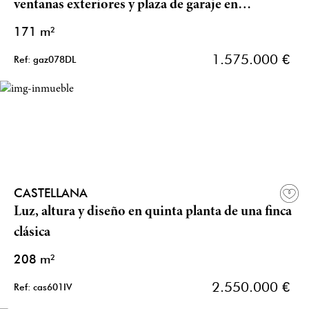
ventanas exteriores y plaza de garaje en
Chamberí
171 m²
1.575.000 €
Ref: gaz078DL
CASTELLANA
Luz, altura y diseño en quinta planta de una finca
clásica
208 m²
2.550.000 €
Ref: cas601IV