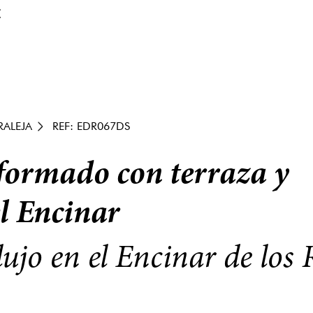
€
RALEJA
REF: EDR067DS
eformado con terraza y
l Encinar
ujo en el Encinar de los 