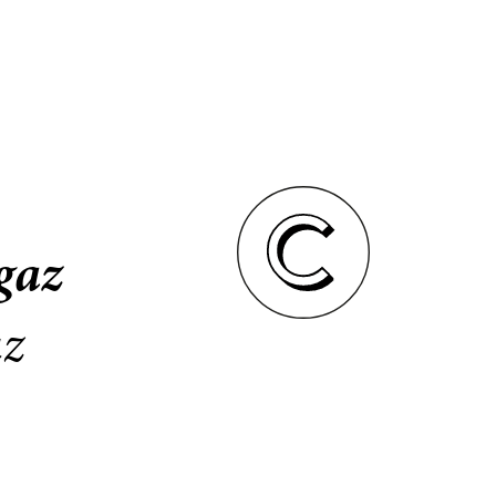
gaz
az