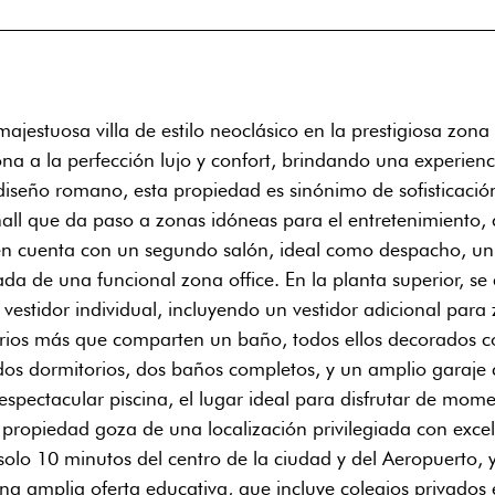
majestuosa villa de estilo neoclásico en la prestigiosa zo
na a la perfección lujo y confort, brindando una experienc
iseño romano, esta propiedad es sinónimo de sofisticación 
hall que da paso a zonas idóneas para el entretenimiento,
ién cuenta con un segundo salón, ideal como despacho, u
 de una funcional zona office. En la planta superior, se 
 vestidor individual, incluyendo un vestidor adicional par
rios más que comparten un baño, todos ellos decorados con
 dos dormitorios, dos baños completos, y un amplio garaj
spectacular piscina, el lugar ideal para disfrutar de mom
ropiedad goza de una localización privilegiada con excele
olo 10 minutos del centro de la ciudad y del Aeropuerto, y
una amplia oferta educativa, que incluye colegios privados 