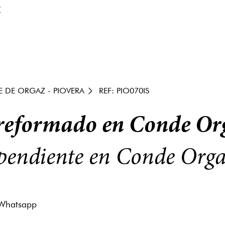
€
 DE ORGAZ - PIOVERA
REF: PIO070IS
 reformado en Conde Or
ependiente en Conde Org
Whatsapp