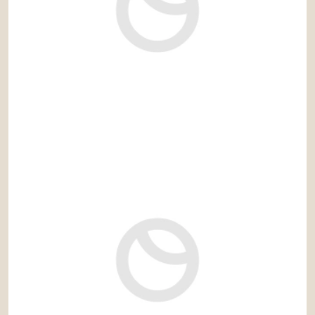
960.000 €
Ref: est009CP