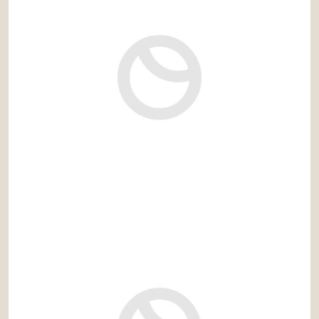
1.930.000 €
Ref: nue257JG