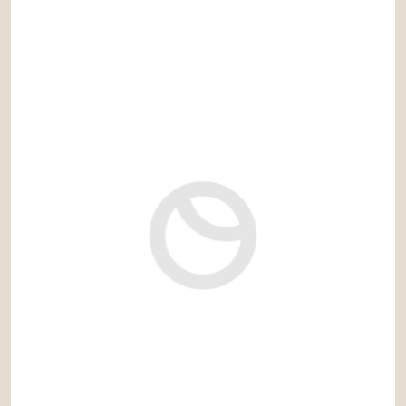
5.500 € / mes
Ref: alm629ES