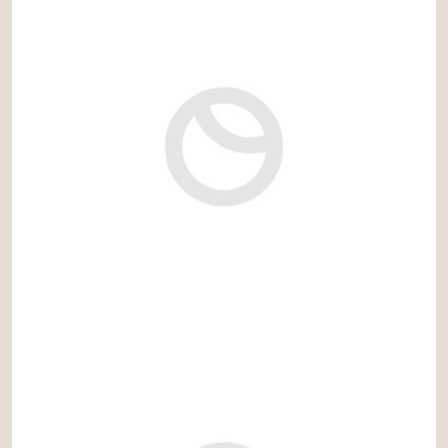
7.500 € / mes
Ref: alm638LS