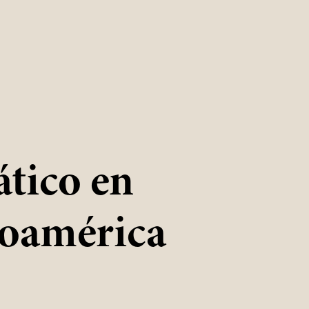
ático en
noamérica